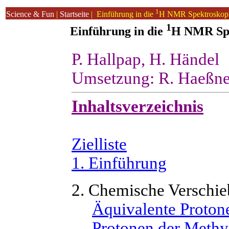
1
Science & Fun
|
Startseite
| Einführung in die
H NMR Spektroskop
1
Einführung in die
H NMR Spe
P. Hallpap, H. Händel
Umsetzung: R. Haeßne
Inhaltsverzeichnis
Zielliste
1. Einführung
2. Chemische Verschie
Äquivalente Proton
Protonen der Methy